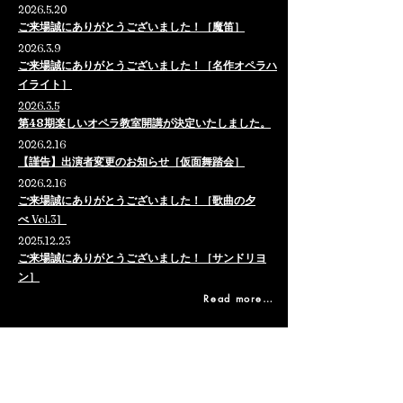
2026.5.20
ご来場誠にありがとうございました！［魔笛］​
2026.3.9
​ご来場誠にありがとうございました！［名作オペラハ
イライト］
2026.3.5
第48期楽しいオペラ教室開講が決定いたしました。​
2026.2.16
【謹告】出演者変更のお知らせ［仮面舞踏会］​
2026.2.16
ご来場誠にありがとうございました！［歌曲の夕
べ
Vol.3
］​
2025.12.23
​ご来場誠にありがとうございました！［サンドリヨ
ン］
Read more…
関西歌劇団について
団員・生徒募集
賛助会・ファンクラブ