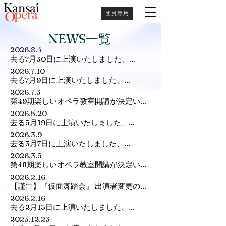
団員専用
NEWS一覧
2026.8.4
去る7月30日に上演いたしました、

関西歌劇団 サマーコンサート ～今年も浴
2026.7.10
衣で男と女の熱い夏～

去る7月9日に上演いたしました、

は盛況のうちに終演いたしました。

関西歌劇団 22nd GREEN CONCERT

2026.7.3
ご来場、誠にありがとうございました。
は盛況のうちに終演いたしました。

第49期楽しいオペラ教室開講が決定いた
ご来場、誠にありがとうございました。
しました。

2026.5.20
詳細は〈団員・生徒募集〉-〈楽しいオペ
去る5月19日に上演いたしました、

ラ教室〉のページへ！
関西歌劇団 スプリングオペラ『魔笛』

2026.3.9
は盛況のうちに終演いたしました。

去る3月7日に上演いたしました、

ご来場、誠にありがとうございました。
関西歌劇団 新進歌手による名作オペラハ
2026.3.5
イライト『秘密の結婚』

第48期楽しいオペラ教室開講が決定いた
は盛況のうちに終演いたしました。

しました。

2026.2.16
ご来場、誠にありがとうございました。
詳細は〈団員・生徒募集〉-〈楽しいオペ
【謹告】『仮面舞踏会』 出演者変更のお
ラ教室〉のページへ！
知らせ

2026.2.16
平素より格別のご愛顧を賜りまして、 誠
去る2月13日に上演いたしました、

にありがとうございます。 

関西歌劇団 歌曲の夕べVol.3

2025.12.23
～バレンタイン前夜に贈る音楽の花束を