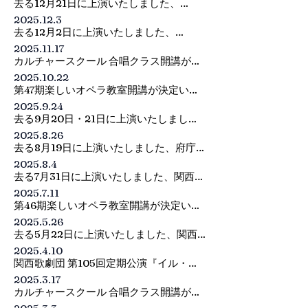
去る12月21日に上演いたしました、

2026年9月19日（土）・20日（日）吹田
あなたに～

2025グランドオペラフェスティバル in 
市文化会館メイシアターにて公演いたし
2025.12.3
は盛況のうちに終演いたしました。

Japan『サンドリヨン』

ます、関西歌劇団第106回定期公演『仮
去る12月2日に上演いたしました、

ご来場、誠にありがとうございました。
は盛況のうちに終演いたしました。

面舞踏会』9月20日に出演を予定してお
関西歌劇団Concerto Brillante Vol.7～ク
2025.11.17
ご来場、誠にありがとうございました。
りましたグスターヴォⅢ世役の谷浩一郎
リスマスによせて～

カルチャースクール 合唱クラス開講が決
は、一身上の都合により降板させていた
は盛況のうちに終演いたしました。

定いたしました。

2025.10.22
だくことになりました。

ご来場、誠にありがとうございました。
詳細は〈団員・生徒募集〉-〈合唱クラ
第47期楽しいオペラ教室開講が決定いた
ス〉のページへ！
しました。

つきましては、下記のとおり出演者を変
2025.9.24
詳細は〈団員・生徒募集〉-〈楽しいオペ
更させていただきます。

去る9月20日・21日に上演いたしまし
ラ教室〉のページへ！
た、関西歌劇団第105回定期公演『イ
2025.8.26
グスターヴォⅢ世：谷浩一郎　→　松本
ル・カンピエッロ』

去る8月19日に上演いたしました、府庁本
薫平（客演） 

は盛況のうちに終演いたしました。

館活用事業 ひょうたんから独楽劇場 関西
2025.8.4
ご来場、誠にありがとうございました。
歌劇団Presents《イル・カンピエッロ》
去る7月31日に上演いたしました、関西歌
何卒ご了承を賜りますよう、お願い申し
によせて は盛況のうちに終演いたしまし
劇団サマーコンサート～今年は浴衣で男
上げます。

2025.7.11
た。

と女の熱い夏～は盛況のうちに終演いた
第46期楽しいオペラ教室開講が決定いた
ご来場、誠にありがとうございました。
しました。

関西芸術振興会・関西歌劇団
しました。

2025.5.26
ご来場、誠にありがとうございました。
詳細は〈団員・生徒募集〉-〈楽しいオペ
去る5月22日に上演いたしました、関西
ラ教室〉のページへ！
歌劇団スプリングオペラ～我らがバリト
2025.4.10
ンとヴェルディのヒロインたち～オペラ
関西歌劇団 第105回定期公演『イル・カ
『秘密の結婚』は盛況のうちに終演いた
ンピエッロ』のチケット一般発売は5月8
2025.3.17
しました。

日(木)から開始いたします。定期公演への
カルチャースクール 合唱クラス開講が決
ご来場、誠にありがとうございました。
ご来場を是非ともお待ちしております。

定いたしました。
