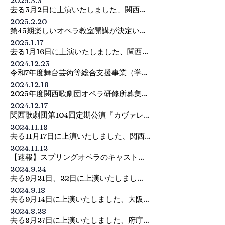
2025.3.3
Tel：06-4801-8185
詳細は〈団員・生徒募集〉-〈合唱クラ
去る3月2日に上演いたしました、関西歌
ス〉のページへ！
劇団 新進歌手による名作オペラハイライ
2025.2.20
ト『サンドリヨン』は盛況のうちに終演
第45期楽しいオペラ教室開講が決定いた
いたしました。

しました。

2025.1.17
ご来場、誠にありがとうございました。
詳細は〈団員・生徒募集〉-〈楽しいオペ
去る1月16日に上演いたしました、関西歌
ラ教室〉のページへ！
劇団 歌曲の夕べ vol.2 ～震災から30年 祈
2024.12.23
りと希望の歌を～ は盛況のうちに終演い
令和7年度舞台芸術等総合支援事業（学校
たしました。

巡回公演）に本団の「シンデレラ物語を
2024.12.18
ご来場、誠にありがとうございました。
オペラで！」が採択されました。

2025年度関西歌劇団オペラ研修所募集要
独⽴⾏政法⼈⽇本芸術⽂化振興会の採択
項が完成いたしました。

2024.12.17
を受けた各分野のトップレベルの団体
皆さんのご入団をお待ちいたしておりま
関西歌劇団第104回定期公演『カヴァレ
が、全国の小学校・中学校等で巡回公演
す。
リア・ルスティカーナ』・『道化師』、
を行うことを通じて、 将来を担うすべて
2024.11.18
関西歌劇団創立75周年記念ガラ・コンサ
の子供たちの豊かな感性を育む場を作
去る11月17日に上演いたしました、関西
ートの記事が、『音楽現代』2025年1月
り、芸術鑑賞能力の向上を図るととも
歌劇団創立75周年記念ガラ・コンサート
2024.11.12
号に掲載されました。

に、文化的な地域格差の解消を促進する
は盛況のうちに終演いたしました。

【速報】スプリングオペラのキャストが
是非ご覧ください。
ことを目的としています。

ご来場、誠にありがとうございました。
決定！！

2024.9.24
本団の企画内容はトップページの公演案
去る9月21日、22日に上演いたしまし
内から画像をクリック、事業内容は令和
関西歌劇団　スプリングオペラ

た、関西歌劇団 第104回定期公演『カヴ
７年度舞台芸術等総合支援事業（学校巡
2024.9.18
～我らがバリトンとヴェルディのヒロイ
ァレリア・ルスティカーナ』・『道化
回公演）専用ウェブサイトをご覧くださ
去る9月14日に上演いたしました、大阪ク
ンたち～

師』は盛況のうちに終演いたしました。

い。
ラシック2024特別企画 ビゼー作曲 『カ
 オペラ《秘密の結婚》

2024.8.28
ご来場、誠にありがとうございました。
ルメン』ハイライト は盛況のうちに終演
日時：2025年5月22日(木)  18:30開演
去る8月27日に上演いたしました、府庁本