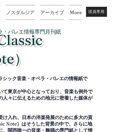
団員専用
ブ
ノスタルジア
アーカイブ
More
ラ・バレエ情報専門月刊紙
lassic
ote）
ラシック音楽・オペラ・バレエの情報紙で
いて東京が中心となっており、音楽も例外で
の人々に伝えるための地元に密着した媒体が
。
受け入れ、日本の洋楽発展のために多大の貢
sic Note
）はそうした背景の中で、さらに地
に、関西唯一の音楽・舞踊の専門紙として情