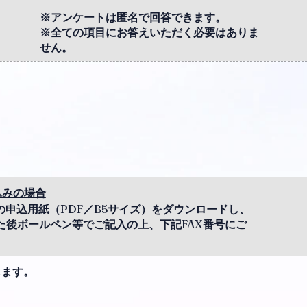
※アンケートは匿名で回答できます。
※全ての項目にお答えいただく必要はありま
せん。
込みの場合
の申込用紙（
PDF
／
B5
サイズ）をダウンロードし、
た後ボールペン等でご記入の上、下記
FAX
番号にご
します。