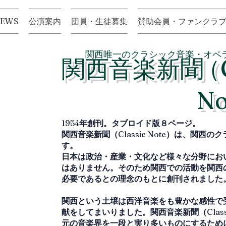
NEWS
公演案内
団員・生徒募集
賛助会員・ファンクラ
関西唯一のクラシック音楽・オペ
関西音楽新聞
（C
N
1954
年創刊。タブロイド版８ページ。
関西音楽新聞（
Classic Note
）は、関西のク
す。
日本は政治・産業・文化など様々な分野にお
はありません。そのため関西での活動を関西
必要であるとの理念のもとに創刊されました
関西という土壌は西洋音楽をも豊かな感性で
献をしてまいりました。関西音楽新聞（
Clas
元の音楽界を一段と実り多いものにするため