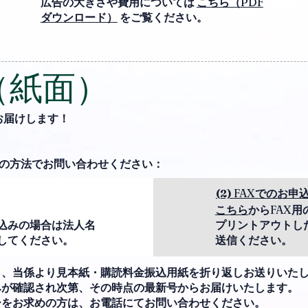
広告の大きさや費用については
こちら（
PDF
ダウンロード）
をご覧ください。
（紙面）
お届けします！
の方法でお問い合わせください：
(2)
FAX
でのお申
こちら
から
FAX
用
込みの場合は法人名
プリントアウトし
してください。
送信ください。
も、当係より見本紙・購読料金振込用紙を折り返しお送りいた
みが確認され次第、その時点の最新号からお届けいたします。
ーをお求めの方は、お電話にてお問い合わせください。