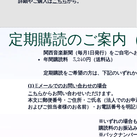
詳細やご購入は
こちら
から。
定期購読のご案内
関西音楽新聞（毎月
1
日発行）をご自宅へ
年間購読料
3,240
円（送料込）
定期購読をご希望の方は、下記のいずれか
(1)
E
メールでのお問い合わせの場合
こちら
からお問い合わせいただけます。
本文に郵便番号・ご住所・ご氏名（法人でのお申
およびご担当者様のお名前）・お電話番号
を明記
※いずれの場合
購読料のお振込
※バックナンバ