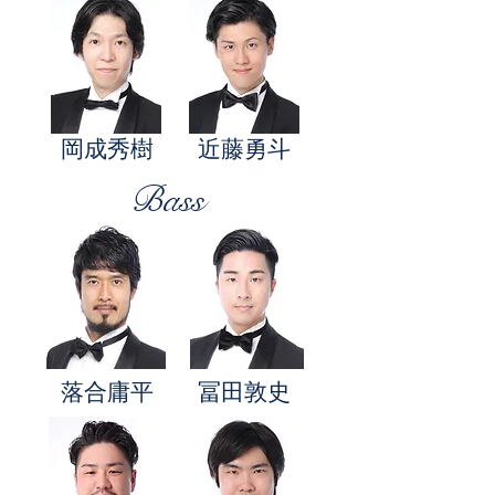
岡成秀樹
近藤勇斗
Bass
落合庸平
冨田敦史