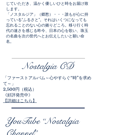
じていただき、温かく優しいひと時をお届け致
します。
「ノスタルジア」（郷愁）・・・誰もが心に持
っている“ふるさと”。それはいくつになっても
忘れることのない心の拠りどころ。移り行く時
代の速さを感じる昨今、日本の心を歌い、珠玉
の名曲を次の世代へとお伝えしたいと願い命
名。
Nostalgia CD
「ファーストアルバム～心やすらぐ“時”を求め
て～」
2,500円（税込）
《好評発売中》
【詳細はこちら】
YouTube “Nostalgia
Channel​”