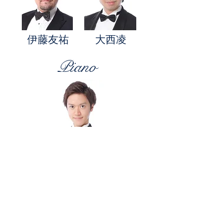
​伊藤友祐
大西凌
Piano
前川裕介
メンバープロフィール
◆ 主なレパートリー ◆
春の声 ・ 埴生の宿 ・ 宵待草 ・ 浜辺の
歌 ・ 七つの子 ・ 赤とんぼ
影を慕いて ・ 東京ラプソディ ・ 遠くへ行