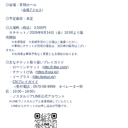
◎会場：常翔ホール
​
（
）
会場アクセス
◎予定曲目：未定
◎入場料（税込）
3,500円
※チケット／2026年8月14日（金）10:00より販
売開始
※全席指定 ※未就学児のご入場はご遠慮ください。
※事前にチケットが完売の場合は、当日券の販売はござい
ません。
※出演者は事前予告なく変更となる場合があります。
◎主なチケット取り扱いプレイガイド
（
・ローソンチケット
http://l-tike.com/
）
・チケットぴあ（
https://t.pia.jp/
）
・イープラス（
http://eplus.jp/
）
・
CNプレイガイド
（受付電話：0570-08-9999​ オペレーター対
応：10:00～18:00）
・ノスタルジアLINE公式アカウント
※LINEでノスタルジアと友達登録していただく
と
​
LINEからチケットのお申し込みが可能です。​