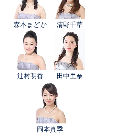
​森本まどか
清野千草
辻村明香
​田中里奈
岡本真季