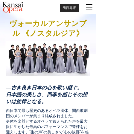
団員専用
ヴォーカルアンサンブ
ル 《ノスタルジア》
―古き良き日本の心を歌い継ぐ。
日本語の美しさ、四季を感じその想
いは旋律となる。―
西日本で最も歴史のあるオペラ団体、関西歌劇
団のメンバーが集まり結成されました。
身体を楽器とするオペラで鍛えられた声を最大
限に生かした最高のパフォーマンスで皆様をお
迎えします。“生の声”の美しさで“心の故郷”を感