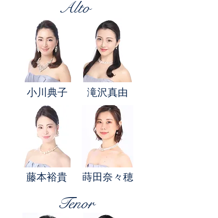
Alto
小川典子
​滝沢真由
​藤本裕貴
蒔田奈々穂
Tenor