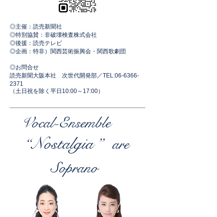
◎主催：読売新聞社
◎特別協賛：非破壊検査株式会社
◎後援：読売テレビ
◎企画
：特非）関西芸術振興会・関西歌劇団
◎お問合せ
読売新聞大阪本社 次世代開発部／TEL:
06-6366-
2371
​（土日祝を除く平日10:00～17:00）
​Vocal-Ensemble
“
Nostalgia ”
are
Soprano