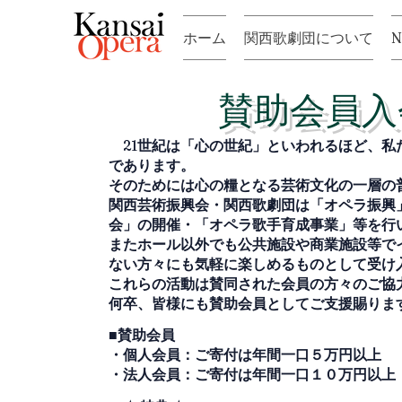
ホーム
関西歌劇団について
賛助会員入
21
世紀は「心の世紀」といわれるほど、私
であります。
そのためには心の糧となる芸術文化の一層の
関西芸術振興会・関西歌劇団は「オペラ振興」
会」の開催・「オペラ歌手育成事業」等を行
またホール以外でも公共施設や商業施設等で
ない方々にも気軽に楽しめるものとして受け
これらの活動は賛同された会員の方々のご協
何卒、皆様にも賛助会員としてご支援賜りま
■
賛助会員
・個人会員：ご寄付は年間一口５万円以上
・法人会員：ご寄付は年間一口１０万円以上