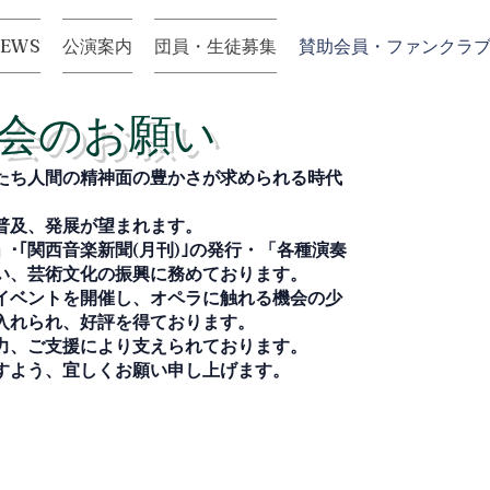
NEWS
公演案内
団員・生徒募集
賛助会員・ファンクラ
会のお願い
たち人間の精神面の豊かさが求められる時代
普及、発展が望まれます。
･｢関西音楽新聞
(
月刊
)
｣の発行・「各種演奏
い、芸術文化の振興に務めております。
イベントを開催し、オペラに触れる機会の少
入れられ、好評を得ております。
力、ご支援により支えられております。
すよう、宜しくお願い申し上げます。