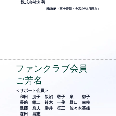
株式会社丸善
（敬
称略・五十音別・令和
8
年
2
月現在）
ファンクラブ会員
ご芳名
＜サポート会員＞
和田 朋子
飯沼 敬子 泉 郁子
長﨑 雄二
鈴木 一俊 野口 幸枝
遠藤 秀夫 勝井 征三
佐々木英雄
​森田 昌志