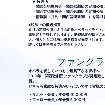
★ 特典 ★
・関西芸術振興会・関西歌劇団の定期公演
・関西芸術振興会・関西歌劇団の定期公演
・情報誌（月刊「関西音楽新聞」）を毎月
■税法上の優遇措置
９月の定期公演、３月の名作オペラハイライト
成認定を申請しております。助成認定が採択さ
人、個人ともに税法上優遇措置が摘要されます
詳しくは事務局までお問合せ下さい。
ファンクラ
オペラを愛していつもご鑑賞下さる皆様へ
2010
年、関西歌劇団ファンクラブが発足致し
員」、
どちらも素敵な特典がいっぱいです！皆様の
・サポート会員：年会費
10,000
円
・フェロー会員：年会費
5,000円