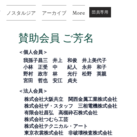
団員専用
ブ
ノスタルジア
アーカイブ
More
賛助会員 ご芳名
＜個人会員＞
我孫子昌三 井上 和俊 井上美代子
小林 正受 中 紀人 ​永井 和子
野村 政市 林 光行 松野 英親
宮田 哲也 安江 貞夫
＜法人会員＞
株式会社大阪共立 関西金属工業株式会社
株式会社ザ・スタッフ 三相電機株式会社
有限会社昌弘
高槻砕石株式会社
株式会社つむら工芸
株式会社テクニカル・アート
東京衣裳株式会社 非破壊検査株式会社