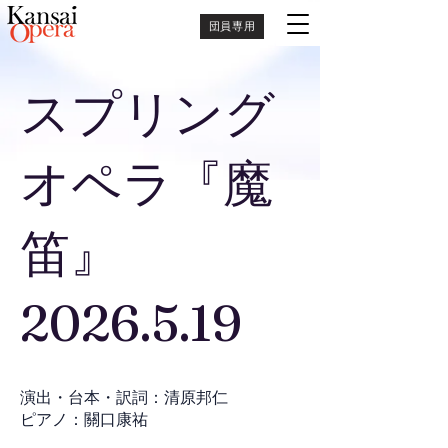
団員専用
スプリング
オペラ『魔
笛』
2026.5.19
演出・台本・訳詞：清原邦仁
ピアノ：關口康祐