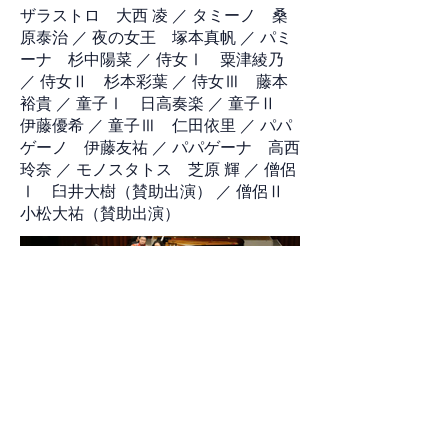
ザラストロ 大西 凌 ／ タミーノ 桑
原泰治 ／ 夜の女王 塚本真帆 ／ パミ
ーナ 杉中陽菜 ／ 侍女Ⅰ 粟津綾乃
／ 侍女Ⅱ 杉本彩葉 ／ 侍女Ⅲ 藤本
裕貴 ／ 童子Ⅰ 日高奏楽 ／ 童子Ⅱ
伊藤優希 ／ 童子Ⅲ 仁田依里 ／ パパ
ゲーノ 伊藤友祐 ／ パパゲーナ 高西
玲奈 ／ モノスタトス 芝原 輝 ／ 僧侶
Ⅰ 臼井大樹（賛助出演） ／ 僧侶Ⅱ
小松大祐（賛助出演）