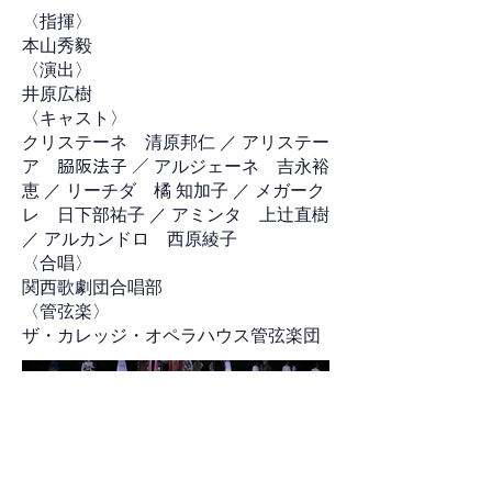
〈指揮〉
本山秀毅
〈演出〉
井原広樹
〈キャスト〉
クリステーネ 清原邦仁 ／ アリステー
ア 𦚰阪法子 ／ アルジェーネ 吉永裕
恵 ／ リーチダ 橘 知加子 ／ メガーク
レ 日下部祐子 ／ アミンタ 上辻直樹
／ アルカンドロ 西原綾子
〈合唱〉
関西歌劇団合唱部
〈管弦楽〉
ザ・カレッジ・オペラハウス管弦楽団