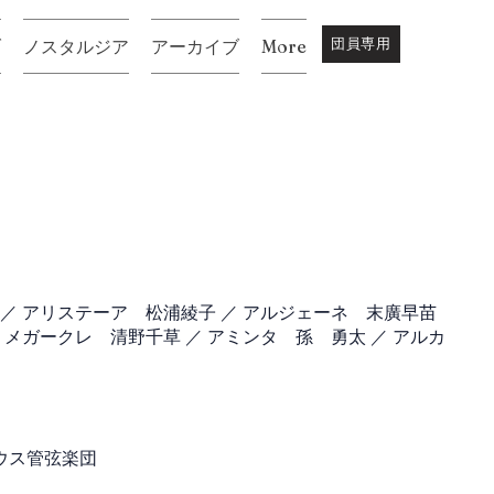
団員専用
ブ
ノスタルジア
アーカイブ
More
 ／ アリステーア 松浦綾子 ／ アルジェーネ 末廣早苗
 メガークレ 清野千草 ／ アミンタ 孫 勇太 ／ アルカ
ウス管弦楽団