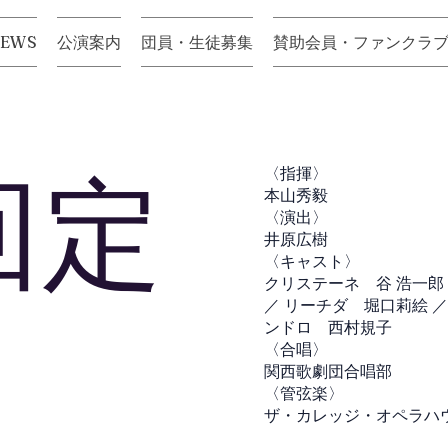
NEWS
公演案内
団員・生徒募集
賛助会員・ファンクラ
回定
〈指揮〉
本山秀毅
〈演出〉
井原広樹
〈キャスト〉
クリステーネ 谷 浩一郎
／ リーチダ 堀口莉絵 ／
ンドロ 西村規子
〈合唱〉
関西歌劇団合唱部
〈管弦楽〉
ザ・カレッジ・オペラハ