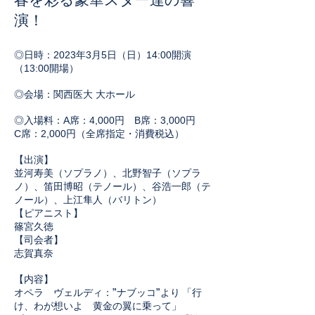
演！
◎日時：2023年3
月5日（日）14:00開演
（13:00開場）
◎会場：関西医大 大ホール
◎入場料：A席：4,000円 B席：3,000円
C席：2,000円（全席指定・消費税込）
【出演】
並河寿美（ソプラノ）、北野智子（ソプラ
ノ）、笛田博昭（テノール）、谷浩一郎（テ
ノール）、上江隼人（バリトン）
【ピアニスト】
篠宮久徳
【司会者】
志賀真奈
【内容】
オペラ ヴェルディ：”ナブッコ”より 「行
け、わが想いよ 黄金の翼に乗って」