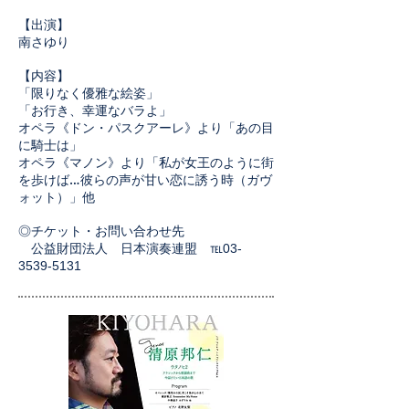
【出演】
南さゆり
【内容】
「限りなく優雅な絵姿」
「お行き、幸運なバラよ」
オペラ《ドン・パスクアーレ》より「あの目
に騎士は」
オペラ《マノン》より「私が女王のように街
を歩けば…彼らの声が甘い恋に誘う時（ガヴ
ォット）」​他
◎
チケット・お問い合わせ先
公益財団法人 日本演奏連盟 ℡03-
3539-5131