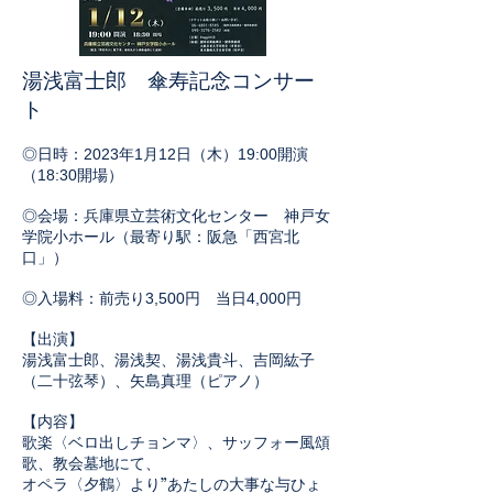
湯浅富士郎 傘寿記念コンサー
ト
◎日時：2023年1月12日（木）19:00開演
（18:30開場）
◎会場：兵庫県立芸術文化センター 神戸女
学院小ホール（最寄り駅：阪急「西宮北
口」）
◎入場料：前売り3,500円 当日4,000円
【出演】
湯浅富士郎、湯浅契、湯浅貴斗、吉岡紘子
（二十弦琴）、矢島真理（ピアノ）
【内容】
歌楽〈ベロ出しチョンマ〉、サッフォー風頌
歌、教会墓地にて、
オペラ〈夕鶴〉より”あたしの大事な与ひょ