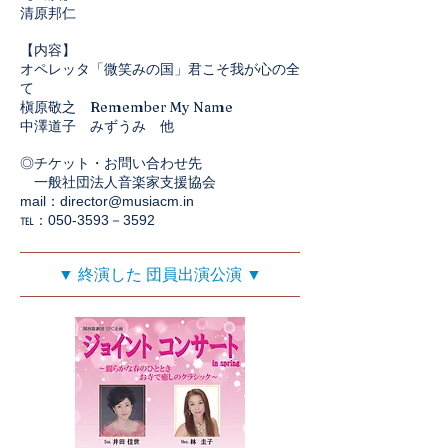
清原邦仁
【内容】
オペレッタ「微笑みの国」君こそ我が心の全
て​
槇原敬之 Remember My Name
中澤道子 みずうみ 他
◎
チケット・お問い合わせ先
一般社団法人音楽家支援協会
mail：
director@musiacm.in
​℡：050-3593－3592
▼ 終演した 団員出演公演 ▼