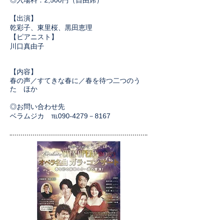
◎入場料：2,500円（自由席）
【出演】
乾彩子、東里桜、黒田恵理
【ピアニスト】
川口真由子
【内容】
春の声／すてきな春に／春を待つ二つのう
た ほか
◎
お問い合わせ先​
ベラムジカ ℡090-4279－8167