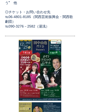
う” 他
◎
チケット・お問い合わせ先
℡06‐4801-8185（関西芸術振興会・関西歌
劇団）
​℡090-3276－2582（湯浅）