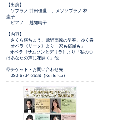
【出演】
ソプラノ 井田佳世 、メゾソプラノ 林
圭子
ピアノ 越知晴子
【内容】
さくら横ちょう、飛騨高原の早春、ゆく春
オペラ《リータ》より「家も宿屋も」
オペラ《サムソンとデリラ》より「私の心
はあなたの声に花開く」​他
◎
チケット・お問い合わせ先
090-6734-2539 (Kei felice）