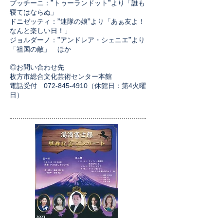
プッチーニ：”トゥーランドット”より「誰も
寝てはならぬ」
ドニゼッティ：”連隊の娘”より「あぁ友よ！
なんと楽しい日！」
ジョルダーノ：”アンドレア・シェニエ”より
「祖国の敵」 ほか
◎
お問い合わせ先​
枚方市総合文化芸術センター本館
電話受付 072-845-4910（休館日：第4火曜
日）