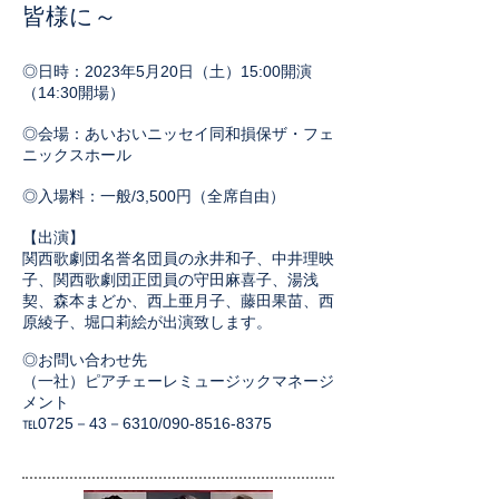
皆様に～
◎日時：2023年5月20日（土）15:00開演
（14:30開場）
◎会場：あいおいニッセイ同和損保ザ・フェ
ニックスホール
◎入場料：一般/3,500円（全席自由）
【出演】
関西歌劇団名誉名団員の永井和子、中井理映
子、
関西歌劇団正団員の守田麻喜子、湯浅
契、森本まどか、西上亜月子、藤田果苗、西
原綾子、堀口莉絵が出演致します。
◎
お問い合わせ先​
（一社）ピアチェーレミュージックマネージ
メント
​℡0725－43－6310/090-8516-8375